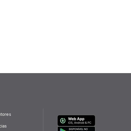
utores
cias