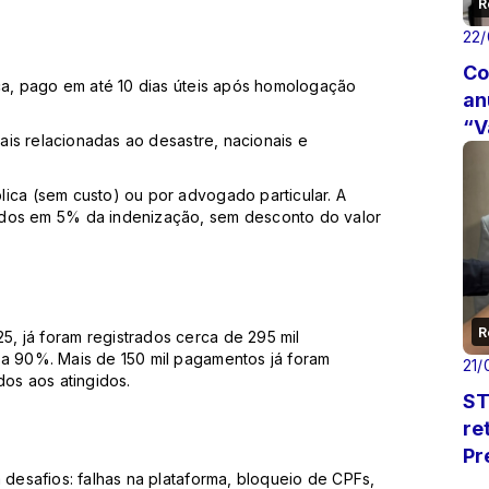
R
22
Co
ica, pago em até 10 dias úteis após homologação
an
“V
iais relacionadas ao desastre, nacionais e
ica (sem custo) ou por advogado particular. A
ados em 5% da indenização, sem desconto do valor
R
, já foram registrados cerca de 295 mil
 a 90%. Mais de 150 mil pagamentos já foram
21/
dos aos atingidos.
ST
re
Pr
 desafios: falhas na plataforma, bloqueio de CPFs,