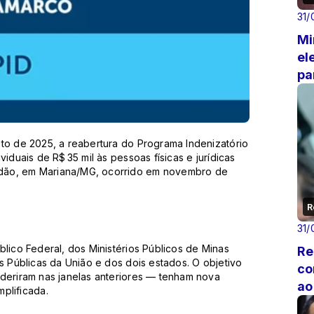
31/
Mi
el
pa
ag
to de 2025, a reabertura do Programa Indenizatório
iduais de R$ 35 mil às pessoas físicas e jurídicas
dão, em Mariana/MG, ocorrido em novembro de
R
31/
blico Federal, dos Ministérios Públicos de Minas
Re
s Públicas da União e dos dois estados. O objetivo
co
aderiram nas janelas anteriores — tenham nova
ao
plificada.