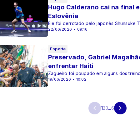
Hugo Calderano cai na final 
Eslovênia
Ele foi derrotado pelo japonês Shunsuke 
22/06/2026 • 09:16
Esporte
Preservado, Gabriel Magalhã
enfrentar Haiti
Zagueiro foi poupado em alguns dos treino
19/06/2026 • 10:02
1
2
3
...
6